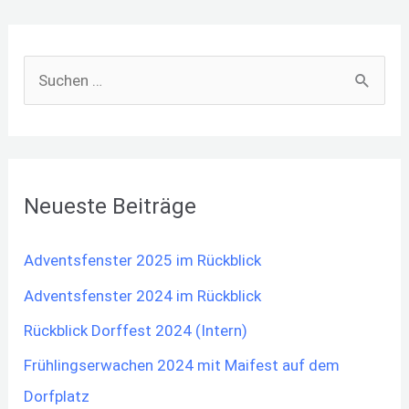
S
u
c
h
Neueste Beiträge
e
n
Adventsfenster 2025 im Rückblick
n
Adventsfenster 2024 im Rückblick
a
Rückblick Dorffest 2024 (Intern)
c
h
Frühlingserwachen 2024 mit Maifest auf dem
:
Dorfplatz