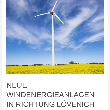
Windenergieanlagen
in
Richtung
Lövenich
(aktualisiert
01/2024)
NEUE
WINDENERGIEANLAGEN
IN RICHTUNG LÖVENICH