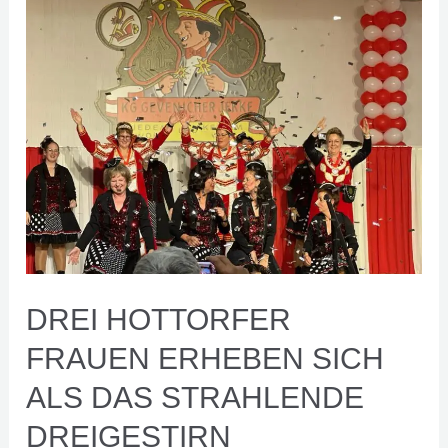
Hottorfer
Frauen
erheben
sich
als
das
strahlende
Dreigestirn
DREI HOTTORFER
FRAUEN ERHEBEN SICH
ALS DAS STRAHLENDE
DREIGESTIRN